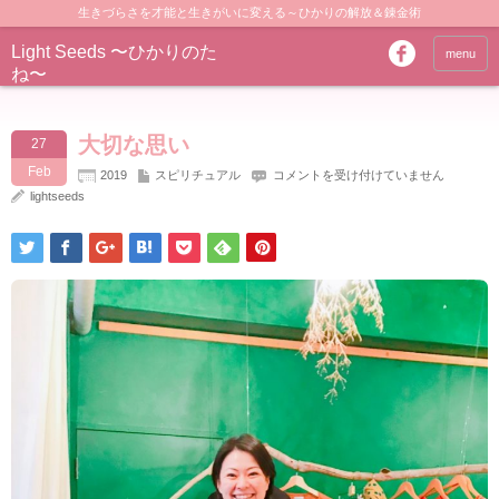
生きづらさを才能と生きがいに変える～ひかりの解放＆錬金術
Light Seeds 〜ひかりのた
menu
ね〜
大切な思い
27
Feb
大
2019
スピリチュアル
コメントを受け付けていません
切
lightseeds
な
思
い
は