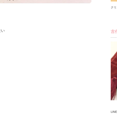
クリ
ない
古
LI