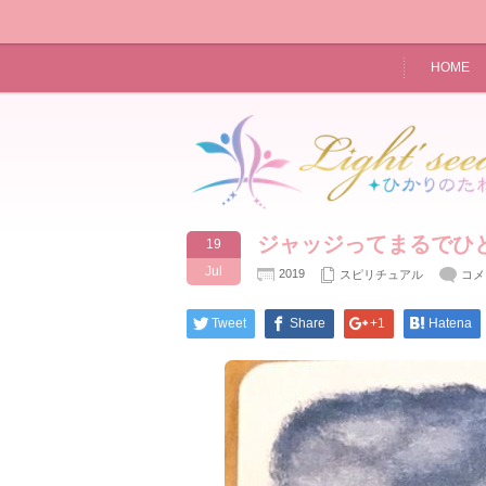
HOME
ジャッジってまるでひ
19
Jul
2019
ジ
スピリチュアル
コメ
ャ
ッ
Tweet
Share
+1
Hatena
ジ
っ
て
ま
る
で
ひ
と
り
SM
は