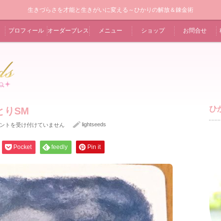
生きづらさを才能と生きがいに変える～ひかりの解放＆錬金術
プロフィール
オーダーブレス
メニュー
ショップ
お問合せ
ひ
とりSM
lightseeds
ントを受け付けていません
Pocket
feedly
Pin it