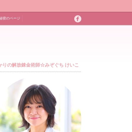
秘密のページ
かりの解放錬金術師☆みぞぐち けいこ