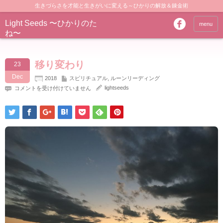
生きづらさを才能と生きがいに変える～ひかりの解放＆錬金術
Light Seeds 〜ひかりのた
menu
ね〜
移り変わり
23
Dec
2018
スピリチュアル
,
ルーンリーディング
移
lightseeds
コメントを受け付けていません
り
変
わ
り
は