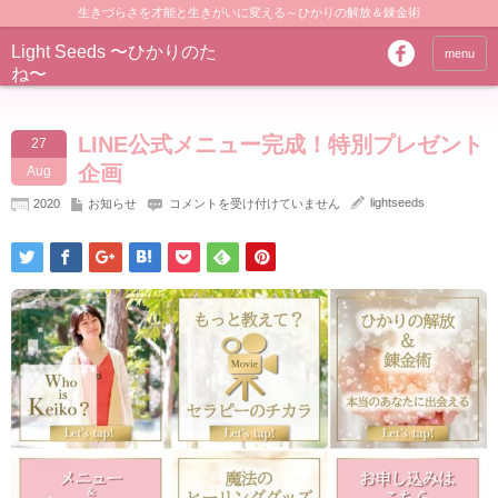
生きづらさを才能と生きがいに変える～ひかりの解放＆錬金術
Light Seeds 〜ひかりのた
menu
ね〜
LINE公式メニュー完成！特別プレゼント
27
企画
Aug
LINE
lightseeds
2020
お知らせ
コメントを受け付けていません
公
式
メ
ニ
ュ
ー
完
成！
特
別
プ
レ
ゼ
ン
ト
企
画