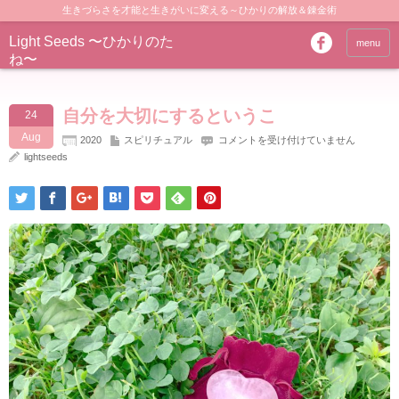
生きづらさを才能と生きがいに変える～ひかりの解放＆錬金術
Light Seeds 〜ひかりのた
menu
ね〜
自分を大切にするというこ
24
Aug
自
2020
スピリチュアル
コメントを受け付けていません
分
lightseeds
を
大
切
に
す
る
と
い
う
こ
は