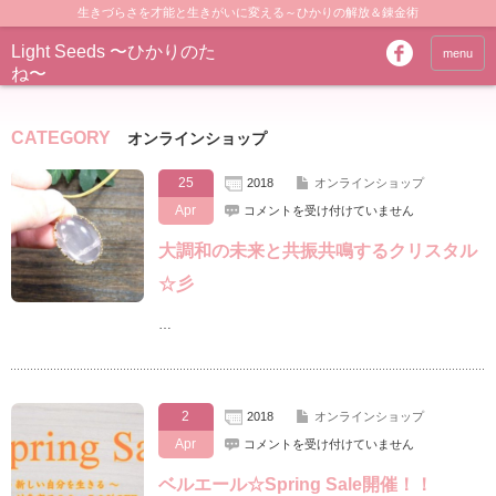
生きづらさを才能と生きがいに変える～ひかりの解放＆錬金術
Light Seeds 〜ひかりのた
menu
ね〜
CATEGORY
オンラインショップ
25
2018
オンラインショップ
Apr
大
コメントを受け付けていません
調
和
大調和の未来と共振共鳴するクリスタル
の
未
☆彡
来
と
…
共
振
共
鳴
す
2
2018
オンラインショップ
る
ク
Apr
ベ
コメントを受け付けていません
リ
ル
ス
エ
ベルエール☆Spring Sale開催！！
タ