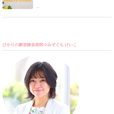
ー
ル
ル
…
☆
☆Spring
彡
Sale
は
開
催！！
は
ひかりの解放錬金術師☆みぞぐち けいこ