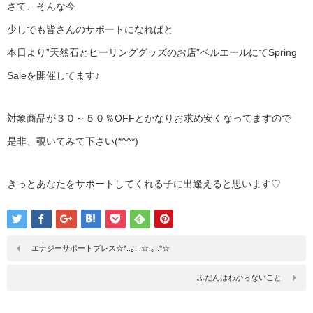
さて、そんな今
少しでも皆さんのサポートになればと
本日より
”天然石とヒーリンググッズのお店”ベルエール
にてSpring
Saleを開催してます♪
対象商品が３０～５０％OFFとかなりお求め安くなってますので
是非、覗いてみて下さい(*^^*)
きっとあなたをサポートしてくれる子に出逢えると思います♡
エナジーサポートブレス☆*:.｡. :☆.｡.:*☆
ふだんはわからないこと