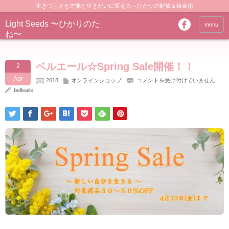
生きづらさを才能と生きがいに変える～ひかりの解放＆錬金術
Light Seeds 〜ひかりのた
menu
ね〜
ベルエール☆Spring Sale開催！！
2
Apr
ベ
2018
オンラインショップ
コメントを受け付けていません
ル
belleaile
エ
ー
ル
☆Spring
Sale
開
催！！
は