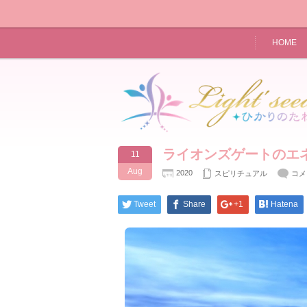
HOME
ライオンズゲートのエ
11
Aug
2020
ラ
スピリチュアル
コメ
イ
オ
Tweet
Share
+1
Hatena
ン
ズ
ゲ
ー
ト
の
エ
ネ
ル
ギ
ー