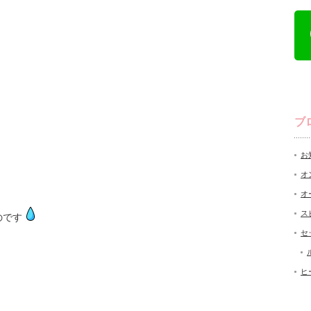
ブ
お
オ
オ
ス
のです
セ
ヒ