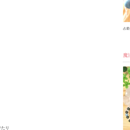
占星
魔
けたり