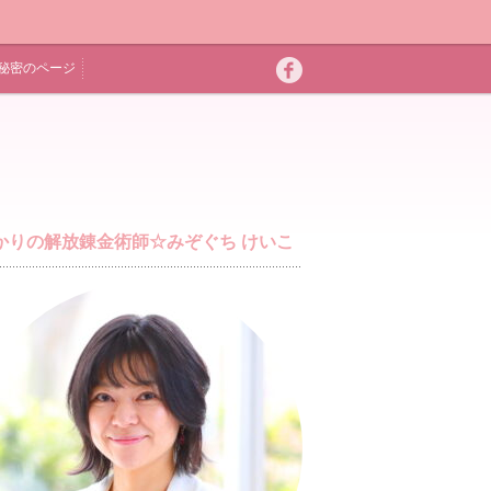
秘密のページ
かりの解放錬金術師☆みぞぐち けいこ