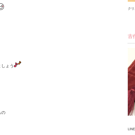
クリ
古
ましょう
もの
LI