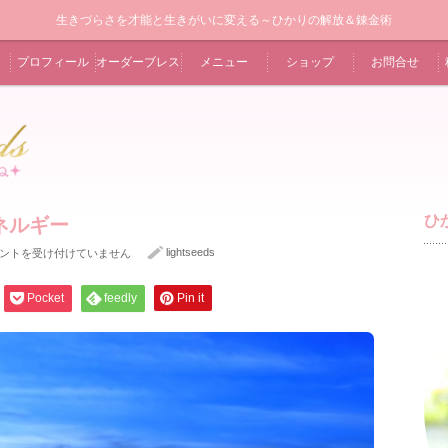
生きづらさを才能と生きがいに変える～ひかりの解放＆錬金術
プロフィール
オーダーブレス
メニュー
ショップ
お問合せ
ひ
ネルギー
lightseeds
ントを受け付けていません
Pocket
feedly
Pin it