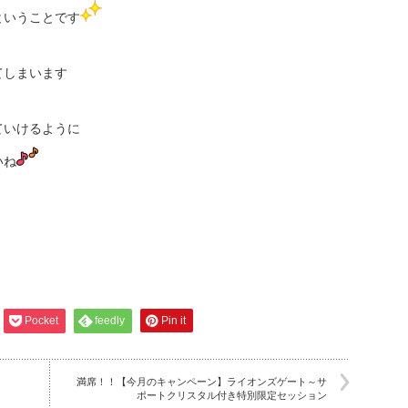
ということです
てしまいます
ていけるように
いね
Pocket
feedly
Pin it
満席！！【今月のキャンペーン】ライオンズゲート～サ
ポートクリスタル付き特別限定セッション