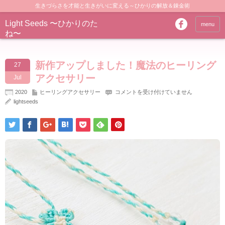
生きづらさを才能と生きがいに変える～ひかりの解放＆錬金術
Light Seeds 〜ひかりのた
menu
ね〜
新作アップしました！魔法のヒーリング
27
アクセサリー
Jul
新
2020
ヒーリングアクセサリー
コメントを受け付けていません
作
lightseeds
ア
ッ
プ
し
ま
し
た！
魔
法
の
ヒ
ー
リ
ン
グ
ア