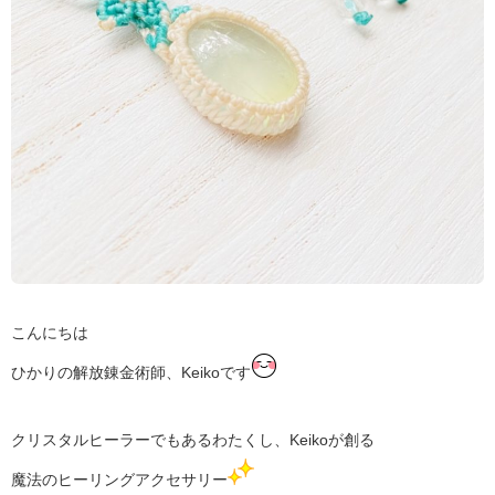
ク
セ
サ
リ
ー
は
こんにちは
ひかりの解放錬金術師、Keikoです
クリスタルヒーラーでもある
わたくし、Keikoが創る
魔法のヒーリングアクセサリー