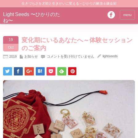
生きづらさを才能と生きがいに変える～ひかりの解放＆錬金術
Light Seeds 〜ひかりのた
menu
ね〜
変化期にいるあなたへ～体験セッション
19
のご案内
Oct
変
lightseeds
2019
お知らせ
コメントを受け付けていません
化
期
に
い
る
あ
な
た
へ
～
体
験
セ
ッ
シ
ョ
ン