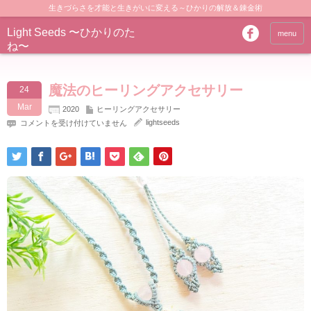
生きづらさを才能と生きがいに変える～ひかりの解放＆錬金術
Light Seeds 〜ひかりのた
menu
ね〜
魔法のヒーリングアクセサリー
24
Mar
2020
ヒーリングアクセサリー
魔
lightseeds
コメントを受け付けていません
法
の
ヒ
ー
リ
ン
グ
ア
ク
セ
サ
リ
ー
は