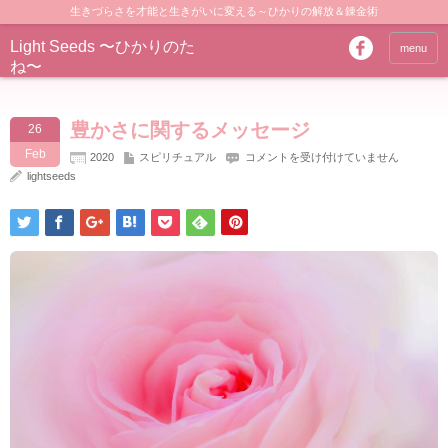
生きづらさを才能と生きがいに変える～ひかりの解放＆錬金術
Light Seeds 〜ひかりのた
menu
ね〜
豊かさに関するメッセージ
26
Feb
豊
2020
スピリチュアル
コメントを受け付けていません
か
lightseeds
さ
に
関
す
る
メ
ッ
セ
ー
ジ
は