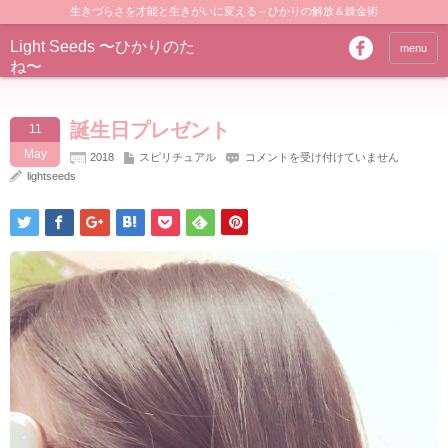
生きづらさを才能と生きがいに変える～ひかりの解放＆錬金術
Light Seeds 〜ひかりのた
menu
ね〜
誕生日プレゼント
11
May
誕
2018
スピリチュアル
コメントを受け付けていません
生
lightseeds
日
プ
レ
ゼ
ン
ト
は