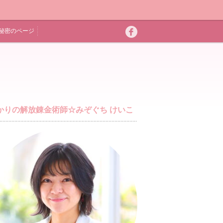
秘密のページ
かりの解放錬金術師☆みぞぐち けいこ