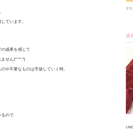
クリ
。
徴しています。
古
での成果を感じて
ん(*´꒳`*)
ものや不要なものは手放していく時。
いるので
LI