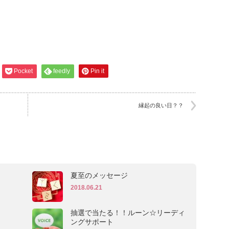
Pocket
feedly
Pin it
縁起の良い日？？
夏至のメッセージ
2018.06.21
抽選で当たる！！ルーン☆リーディ
ングサポート