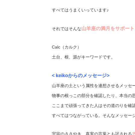
すべてはうまくいっています♪
山羊座の満月をサポート
それではそんな
Calc（カルク）
土台、根、源がキーワードです。
< keikoからのメッセージ>
山羊座の土という属性を連想させるメッセ
物事の根っこの部分を確認したり、本当の
ここまで頑張ってきた人はその道のりを確認し
すべてはつながっている。そんなメッセージを
宇宙のささやき、真実の言葉とも訳される