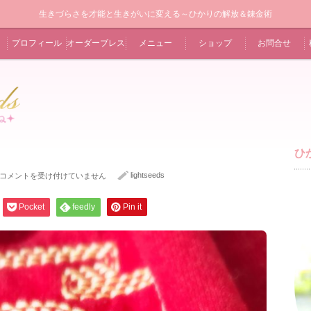
生きづらさを才能と生きがいに変える～ひかりの解放＆錬金術
プロフィール
オーダーブレス
メニュー
ショップ
お問合せ
ひ
満
lightseeds
コメントを受け付けていません
月
の
メ
Pocket
feedly
Pin it
ッ
セ
ー
ジ
は